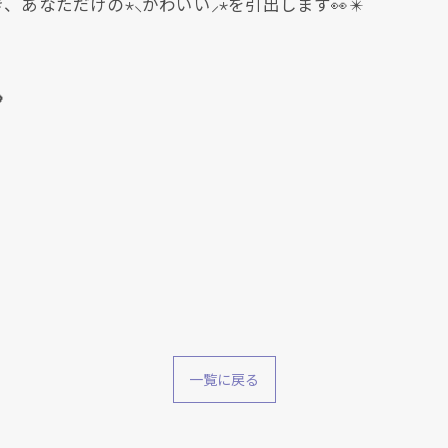
あなただけの⋆⸜かわいい⸝⋆を引出します👀✴️

一覧に戻る