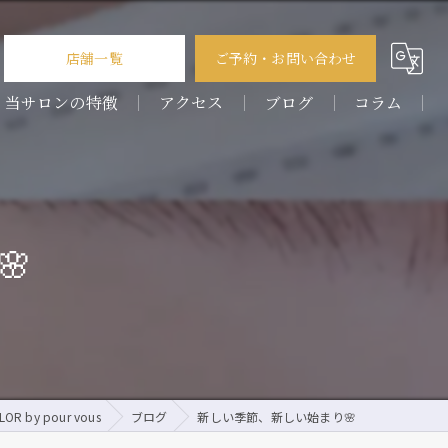
店舗一覧
ご予約・お問い合わせ
当サロンの特徴
アクセス
ブログ
コラム
パーマ
COLOR by pour vous 前橋店
フラットラッシュ
COLOR by pour vous 桐生店

ボリュームラッシュ
デザイン
フェイシャル
by pour vous
ブログ
新しい季節、新しい始まり🌸