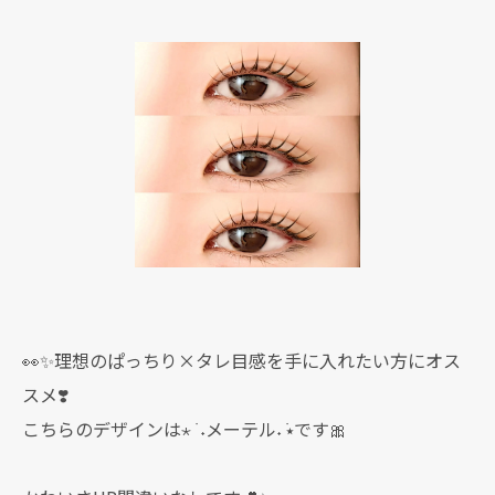
👀✨理想のぱっちり×タレ目感を手に入れたい方にオス
スメ❣️
こちらのデザインは⋆ ࣪ ˖メーテル˖ ࣪⭑です🎀