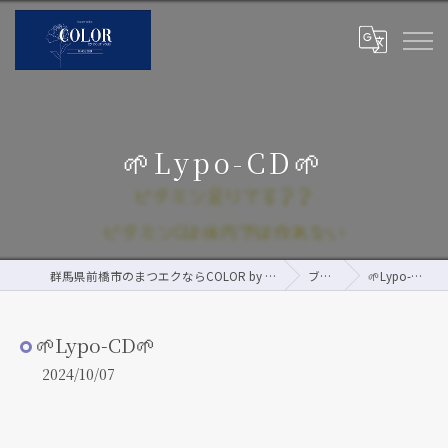
🌱Lypo-CD🌱
群馬県前橋市のまつエクならCOLOR by pour vous
ブログ
🌱Lypo-CD🌱
🌱Lypo-CD🌱
2024/10/07