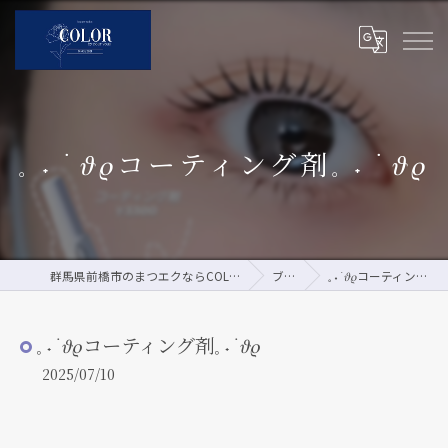
𓈒 ˖ ࣪ 𝜗𝜚コーティング剤𓈒 ˖ ࣪ 𝜗𝜚
群馬県前橋市のまつエクならCOLOR by pour vous
ブログ
𓈒 ˖ ࣪ 𝜗𝜚コーティング剤𓈒 ˖ ࣪ 𝜗𝜚
𓈒 ˖ ࣪ 𝜗𝜚コーティング剤𓈒 ˖ ࣪ 𝜗𝜚
2025/07/10