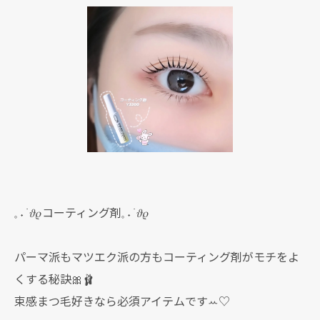
𓈒 ˖ ࣪ 𝜗𝜚コーティング剤𓈒 ˖ ࣪ 𝜗𝜚
パーマ派もマツエク派の方もコーティング剤がモチをよ
くする秘訣🎀🩰
束感まつ毛好きなら必須アイテムですꕀ♡