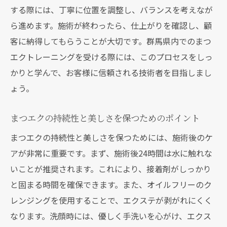
する際には、丁寧に位置を調整し、バランスを考えなが
立て方
ら進めます。施術が終わったら、仕上がりを確認し、顧
まつエクトレーニング初心者も安心群馬県での
客に納得してもらうことが大切です。群馬県内でのまつ
ステップバイステップガイド
エクトレーニングを受ける際には、このプロセスをしっ
初めてのまつエクトレーニングに向けた準
かりと学んで、お客様に信頼される技術者を目指しまし
備
ょう。
トレーニングの流れと各ステップの説明
初心者が不安を解消するためのQ&A
まつエクの持続性と美しさを保つためのポイント
トレーニング中によくあるミスとその防止
まつエクの持続性と美しさを保つためには、施術後のケ
策
アが非常に重要です。まず、施術後24時間は水に触れな
初心者におすすめの練習方法とその頻度
いことが推奨されます。これにより、接着剤がしっかり
と固まる時間を確保できます。また、オイルフリーのク
群馬県での初回トレーニング体験談紹介
レンジングを使用することで、エクステが剥がれにくく
群馬県で理想のまつエク体験を叶えるトレーニ
なります。洗顔時には、優しく手洗いを心がけ、エクス
ングとサロンの見極め方