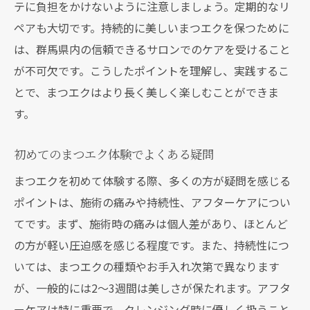
テに負担をかけないように注意しましょう。定期的なリ
理想のまつエクを実現するためのトレーニ
ペアも大切です。持続的に美しいまつエクを保つために
ング選び
は、群馬県内の信頼できるサロンでのケアを受けること
サロンの設備とサービス内容のチェックポ
が不可欠です。こうしたポイントを理解し、実践するこ
イント
とで、まつエクはより長く美しく楽しむことができま
自分に合ったまつエクスタイルを見つける
す。
方法
施術前に行うカウンセリングの重要性
初めてのまつエク体験でよくある疑問
まつエクデザインのトレンドとその選び方
まつエクを初めて体験する際、多くの方が疑問を感じる
満足度の高いまつエク体験を叶えるための
ポイントは、施術の痛みや持続性、アフターケアについ
秘訣
てです。まず、施術時の痛みは個人差があり、ほとんど
口コミで選ぶ群馬県内のまつエク技術が高いサ
の方が軽い圧迫感を感じる程度です。また、持続性につ
ロン特集
いては、まつエクの種類やお手入れ次第で異なります
が、一般的には2～3週間は美しさが保たれます。アフタ
人気サロンの口コミを活用した選び方
ーケアは特に重要で、クレンジング時に優しく扱うこと