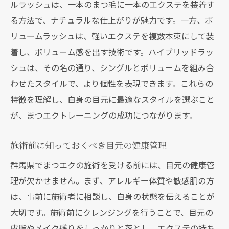
ルラッシュは、一本のまつ毛に一本のエクステを装着す
し方
る方法で、ナチュラルな仕上がりが魅力です。一方、ボ
自分のスケジュールに合わせたトレーニン
リュームラッシュは、軽いエクステを複数本束にして装
グプランの選び方
着し、ボリューム感を出す技術です。ハイブリッドラッ
体験コースを利用して自分に合った施設を
シュは、その名の通り、シングルとボリュームを組み合
見つける方法
わせたスタイルで、より個性を表現できます。これらの
サロン選びの鍵まつエクトレーニングにおける
特徴を理解し、自身の目元に最適なスタイルを選ぶこと
施術者の技術力の重要性
が、まつエクトレーニングの成功につながります。
経験豊富な施術者の見分け方
施術前に知っておくべき目元の健康管理
技術力の高い施術者によるまつエクの違い
群馬県でまつエクの施術を受ける前には、目元の健康管
施術者の技術力とサービスのクオリティの
理が欠かせません。まず、アレルギー体質や敏感肌の方
関連性
は、事前に施術者に相談し、自身の状態を伝えることが
施術者の教育背景とトレーニング履歴の確
大切です。施術前にクレンジングを行うことで、目元の
認
皮脂やメイク残りをしっかりと落とし、エクステの持ち