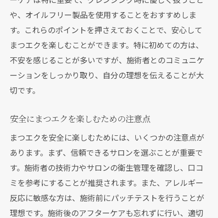
地元の人に愛されるサロンの特徴
や、オイルフリー製品を使用することをおすすめしま
口コミから分かるサロンの技術力と接客の
す。これらのポイントを押さえておくことで、安心して
良さ
まつエクを楽しむことができます。特に初めての方は、
実際の施術例から見るサロンの実力
不安を感じることが多いですが、施術者とのコミュニケ
評判の良いサロンを見つけるためのSNS活
ーションをしっかり取り、自分の理想を伝えることが大
用法
切です。
訪問者が多いサロンのサービスと設備の紹
介
安全にまつエクを楽しむための注意点
まつエクトレーニングの成果を最大化するため
まつエクを安全に楽しむためには、いくつかの注意点が
の群馬県での実践的なアプローチ
あります。まず、信頼できるサロンを選ぶことが重要で
日々の練習によるスキルアップの方法
す。施術者の技術力やサロンの衛生管理を確認し、口コ
トレーニング後に実践することで得られる
ミを参考にすることが推奨されます。また、アレルギー
効果
反応に敏感な方は、施術前にパッチテストを行うことが
理想です。施術後のアフターケアも忘れずに行い、適切
現場での経験を活かして技術を磨くコツ