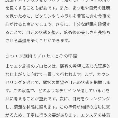
お客様の声で施術者の技術力を見極める方
を良くすることも必要です。また、まつ毛や目元の健康
法
を保つために、ビタミンやミネラルを豊富に含む食事を
施術者とのコミュニケーションが重要な理
心がけると良いでしょう。さらに、十分な睡眠を確保す
由
ることで、目元の状態を整え、施術後の美しさを長持ち
成功するまつエクトレーニング群馬県で推奨さ
させる基盤を築くことができます。
れるアフターケアの実践方法
まつエクの持続性を高める毎日のケア方法
まつエク施術のプロセスとその準備
トレーニング後に知っておくべきアフター
まつエク施術のプロセスは、顧客の希望に応じた理想的
ケアポイント
な仕上がりに向けて一貫して行われます。まず、カウン
アフターケアサービスが充実したサロンの
セリングを通じて、顧客の要望や目元の状態を把握しま
選び方
す。この段階で、どのようなデザインが適しているかを
施術後に避けるべき行動とその理由
共に考えることが重要です。次に、目元をクレンジング
し、清潔な状態に整えます。この準備が施術の成功に繋
まつエクの健康を保つためのおすすめ商品
がるため、丁寧に行う必要があります。エクステを装着
プロのアドバイスを活かしたケアプランの