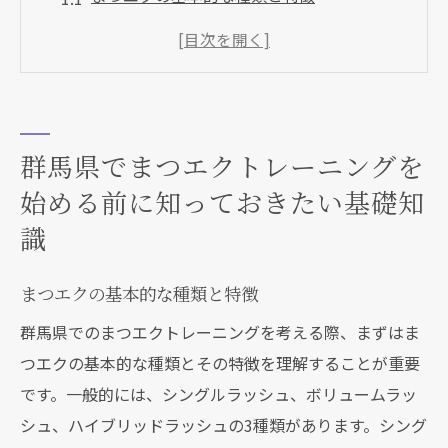
施術前に知っておくべき目元の健康管理
まつエク施術のプロセスとその準備
まつエクの持続性と美しさを保つためのポ
イント
群馬県でまつエクトレーニングを
初めてのまつエク体験でよくある疑問
始める前に知っておきたい基礎知
安全にまつエクを楽しむための注意点
識
まつエク技術をマスターするための群馬県での
最適なトレーニング施設の選び方
まつエクの基本的な種類と特徴
認定資格を持つトレーニング講師の重要性
群馬県でのまつエクトレーニングを考える際、まずはま
トレーニング施設のカリキュラム内容の比
つエクの基本的な種類とその特徴を理解することが重要
較
です。一般的には、シングルラッシュ、ボリュームラッ
口コミや評判を基にした施設選びのコツ
シュ、ハイブリッドラッシュの3種類があります。シング
最新技術やトレンドを取り入れた施設の探