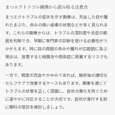
施術後のリスクを軽減する日常ケアのコツ
まつエクトラブル画像から読み取る注意点
まつエク施術後のトラブル予防ケアとは
まつエクトラブルの症状を示す画像は、充血した目や腫
まつエクトラブル防止に役立つ毎日の習慣
れたまぶた、赤みの強い皮膚の状態などが多く見られま
まつエクを長持ちさせる洗顔や洗眼のポイ
す。これらの画像からは、トラブルの深刻度や炎症の範
ント
囲を判断でき、早期に専門家の診断を受ける必要性がう
まつエクトラブル回避のためのアイメイク
かがえます。特に目の周囲の赤みや腫れが広範囲に及ぶ
術
場合は、放置すると結膜炎や感染症に発展するリスクも
あります。
まつエクトラブル悪化を防ぐ目元の保湿法
まつ毛や目の健康を守るための適切な判断方法
一方で、軽度の充血やかゆみであれば、施術後の適切な
まつエクと自まつ毛の健康バランスを保つ
セルフケアで改善するケースもあります。画像を通じて
コツ
トラブルの状態を正しく認識し、症状の悪化を防ぐため
に速やかに対応することが大切です。症状が進行する前
まつエクトラブルの再発リスクを見極める
に眼科の受診を検討しましょう。
ポイント