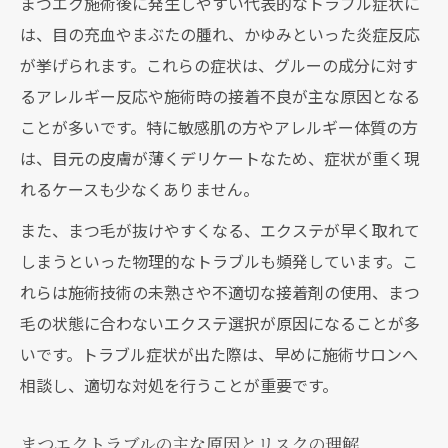
まつエク施術後に発生しやすい代表的なトラブル症状に
極める
は、目の充血やまぶたの腫れ、かゆみといった炎症反応
まつエク装着後の充血時に避けるべき行動
が挙げられます。これらの症状は、グルーの成分に対す
まつエクトラブル発症時の正しい対応手順
るアレルギー反応や施術時の接着不良が主な原因となる
マツエク充血や目薬選びのポイント
ことが多いです。特に敏感肌の方やアレルギー体質の方
まつエクで結膜炎を疑うべきサイン
は、目元の皮膚が薄くデリケートなため、症状が重く現
目の異常を感じたらまず試したいまつエク対処
れるケースも少なくありません。
法
また、まつ毛が抜けやすくなる、エクステが早く取れて
まつエクによる異常時のセルフチェック方
しまうといった物理的なトラブルも頻発しています。こ
法
れらは施術技術の未熟さや不適切な接着剤の使用、まつ
まつエクトラブル時の応急処置とその注意
毛の状態に合わないエクステ選択が原因になることが多
点
いです。トラブル症状が出た際は、早めに施術サロンへ
まつエクトラブルと市販目薬の使い方ガイ
相談し、適切な対処を行うことが重要です。
ド
まつエクトラブルの主な原因とリスクの理解
まつエクトラブル発生時のサロン連絡の流