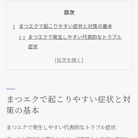
目次
まつエクで起こりやすい症状と対策の基本
まつエクで発生しやすい代表的なトラブル
症状
まつエクトラブルの主な原因とリスクの理
解
まつエクトラブル画像から読み取る注意点
サロン選びで防ぐまつエクのトラブル
まつエクで起こりやすい症状と対
まつエク装着後のセルフケアの重要ポイン
策の基本
ト
突然のまぶた腫れや充血時に知るべき注意点
まつエクで発生しやすい代表的なトラブル症状
まつエクによるまぶた腫れの初期症状を見