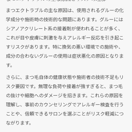
れ
まつエクトラブルの主な原因は、使用されるグルーの化
マツエクトラブル対処で避けたいNG行動
学成分や施術時の技術的な問題にあります。グルーには
シアノアクリレート系の接着剤が使われることが多く、
アレルギー体質でも安心できるまつエクとの向
これが目や皮膚に刺激を与えアレルギー反応を引き起こ
き合い方
すリスクがあります。特に換気の悪い環境での施術や、
アレルギー体質が知るべきまつエクトラブ
成分の合わないグルーの使用は症状悪化の原因となりま
ルリスク
す。
まつエクグルー成分によるアレルギー反応
の特徴
さらに、まつ毛自体の健康状態や施術者の技術不足もリ
スク要因です。無理な負荷や接着が強すぎると、まつ毛
まつエクトラブル予防に欠かせない事前カ
の抜けや細胞へのダメージを招きます。これらの原因を
ウンセリング
理解し、事前のカウンセリングでアレルギー検査を行う
まつエクアレルギー重症化を防ぐ生活習慣
ことや、信頼できるサロンを選ぶことがリスク軽減につ
の工夫
ながります。
まつエクが合わない場合の症状と見極め方