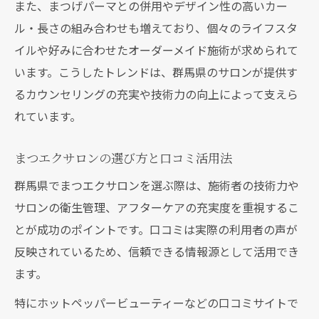
また、まつげパーマとの併用やデザイン性の高いカー
まつエクコミュニティが支える開業成功例に学
ル・長さの組み合わせも増えており、個々のライフスタ
ぶ
イルや好みに合わせたオーダーメイド施術が求められて
まつエクコミュニティ発の成功事例を紹介
います。こうしたトレンドは、群馬県のサロンが提供す
先輩開業者のまつエク体験談とその工夫
るカウンセリングの充実や技術力の向上によって支えら
れています。
まつエク事業継続と廃業率から学ぶ教訓
コミュニティ活用で得た集客術の実例
まつエクサロンの選び方と口コミ活用法
まつエク仲間から得られる貴重なアドバイ
群馬県でまつエクサロンを選ぶ際は、施術者の技術力や
ス
サロンの衛生管理、アフターケアの充実度を重視するこ
施術と集客に役立つ最新トレンドを探るなら
とが成功のポイントです。口コミは実際の利用者の声が
まつエク施術の最新技術と人気デザイン
反映されているため、信頼できる情報源として活用でき
まつ毛パーマとまつエクの併用トレンド
ます。
SNS集客に強いまつエクサロンの工夫事例
特にホットペッパービューティーなどの口コミサイトで
ホットペッパービューティー活用の効果