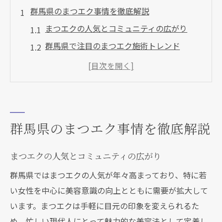
群馬県のまつエク事情を徹底解説
まつエクの人気とコミュニティの広がり
群馬県で注目のまつエク施術トレンド
まつエクサロンの選び方と口コミ活用法
まつエクとまつ毛パーマの違いを比較
まつエクの安い店舗傾向と相場の目安
コミュニティ活用で広がるまつエクの世界
群馬県のまつエク事情を徹底解説
まつエクコミュニティ参加のメリットとは
オンラインとリアルで繋がるまつエク仲間
まつエクの人気とコミュニティの広がり
コミュニティ発のまつエクイベント事例
群馬県ではまつエクの人気が年々高まっており、特に若
まつエク技術情報の交換と学びの場とは
い女性を中心に美容意識の向上とともに需要が拡大して
SNSやホットペッパービューティーの活用
います。まつエクは手軽に目元の印象を変えられるた
法
め、忙しい現代人にとって魅力的な美容法として定着し