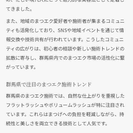
自宅でまつエクサロン開業する準備ポイント
てきました。
自宅サロン開業に必要なまつエク準備とは
また、地域のまつエク愛好者や施術者が集まるコミュニ
まつエク施術スペースと設備基準の確認
ティも活発化しており、SNSや地域イベントを通じて情
保健所対応のまつエク用施設作りの要点
報交換や技術共有が行われています。こうしたコミュニ
ティの広がりは、初心者の相談や新しい施術トレンドの
まつエクサロン開業までの手続き手順
拡散に寄与し、群馬県内でのまつエク市場の活性化に繋
資金計画と低コスト開業のポイント解説
がっています。
法的要件を押さえた安心のまつエク運営
まつエクに必須の美容師免許とその取得方
群馬県で注目のまつエク施術トレンド
法
群馬県のまつエク施術では、自然な仕上がりを重視した
まつエクサロンの法的基準と遵守ポイント
フラットラッシュやボリュームラッシュが特に注目され
無免許施術のリスクと罰則について解説
ています。これらはまつげへの負担を軽減しながら、持
保健所への届出とまつエク運営の注意点
続性と美しさを両立できる技術として人気です。
まつエク従業員と管理美容師免許の必要性