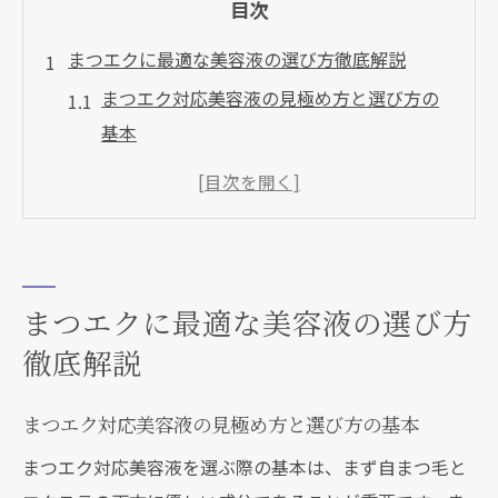
目次
まつエクに最適な美容液の選び方徹底解説
まつエク対応美容液の見極め方と選び方の
基本
まつエクを長持ちさせる成分と美容液の特
徴
まつエク美容液おすすめの選び方と注意点
オイルフリーで安心なまつエク美容液の探
まつエクに最適な美容液の選び方
し方
徹底解説
まつエクと相性抜群の美容液ランキング活
用法
まつエク対応美容液の見極め方と選び方の基本
コーティング美容液がもたらすまつエク長持ち
術
まつエク対応美容液を選ぶ際の基本は、まず自まつ毛と