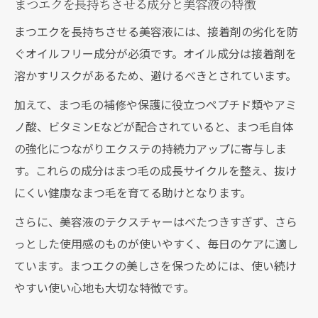
まつエクを長持ちさせる成分と美容液の特徴
使い方
まつエクを長持ちさせる美容液には、接着剤の劣化を防
まつエク取れを防ぐ自まつ毛と美容液の関
ぐオイルフリー成分が必須です。オイル成分は接着剤を
係
溶かすリスクがあるため、避けるべきとされています。
まつエク施術後におすすめの美容液ケアポ
加えて、まつ毛の補修や保護に役立つペプチド類やアミ
イント
ノ酸、ビタミンEなどが配合されていると、まつ毛自体
まつエク対応美容液で健康的なまつ毛を目
の強化につながりエクステの持続力アップに寄与しま
指すコツ
す。これらの成分はまつ毛の成長サイクルを整え、抜け
まつエク施術後の美容液使用は本当に大丈夫？
にくい健康なまつ毛を育てる助けとなります。
まつエク施術後に美容液を塗っても大丈夫
さらに、美容液のテクスチャーはべたつきすぎず、さら
な理由
っとした使用感のものが使いやすく、毎日のケアに適し
まつエク後の美容液使用タイミングと注意
ています。まつエクの美しさを保つためには、使い続け
点
やすい使い心地も大切な特徴です。
まつエク直後におすすめのオイルフリー美