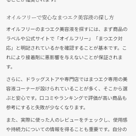
まつエクと美容液を併用したケア手順のポ
イント
オイルフリーで安心なまつエク美容液の探し方
敏感さんも安心できるドラッグストア美容液の
オイルフリーのまつエク美容液を探すには、まず商品の
魅力
ラベルや公式サイトで「オイルフリー」「まつエク対
まつエク対応美容液が揃うドラッグストア
応」と明記されているかを確認することが基本です。こ
活用法
れにより接着剤に悪影響を与えないことが保証されま
敏感肌でも使えるまつエク美容液の選び方
す。
ガイド
さらに、ドラッグストアや専門店ではまつエク専用の美
まつエクと相性抜群なドラッグストア美容
容液コーナーが設けられていることが多く、そこから選
液特集
ぶと安心です。口コミやランキングで評価が高い商品も
まつエク美容液を選ぶ際のドラッグストア
参考にすると失敗が少なくなります。
チェックポイント
また、実際に使った人のレビューをチェックし、使用感
低刺激で安心なまつエク美容液の魅力と選
や持続力についての情報を得ることも重要です。自分の
び方