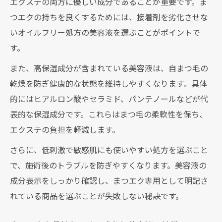
エクステの両方に優しい成分であることが重要です。ま
まつエクの持ちが変わるコーティング美容
つエクの持ちを良くするためには、接着剤を劣化させな
液活用術
いオイルフリー処方の美容液を選ぶことがポイントで
まつエクコーティング美容液の効果と選び
す。
方のコツ
また、高保湿成分が含まれている美容液は、自まつ毛の
まつエクとコーティング美容液の違いと使
乾燥を防ぎ健康的な状態を維持しやすくなります。具体
い分け方
的にはヒアルロン酸やセラミド、パンテノールなどが代
コーティング美容液でまつエク取れを防ぐ
表的な保湿成分です。これらはまつ毛の柔軟性を保ち、
方法
エクステの負担を軽減します。
まつエクに最適なコーティング美容液ラン
キング解説
さらに、低刺激で敏感肌にも使いやすい処方を選ぶこと
で、施術後のトラブルを防ぎやすくなります。美容液の
自まつ毛を健康に保つ美容液ケアのポイント
成分表示をしっかり確認し、まつエク専用として明記さ
まつエクしながら自まつ毛を守る美容液ケ
れている商品を選ぶことが失敗しない秘訣です。
ア法
まつエクでも使えるまつ毛美容液の正しい