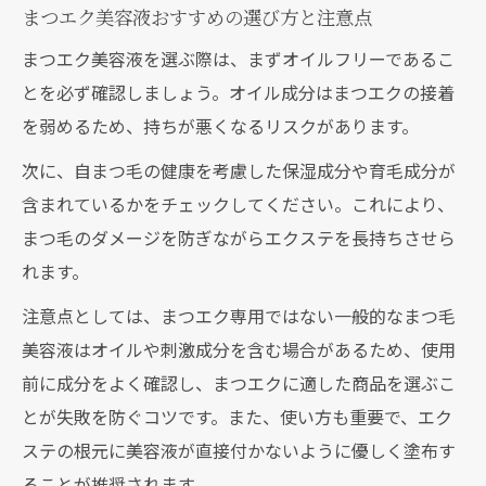
容液
まつエク美容液おすすめの選び方と注意点
まつエク施術後の美容液選びで意識すべき
まつエク美容液を選ぶ際は、まずオイルフリーであるこ
ポイント
とを必ず確認しましょう。オイル成分はまつエクの接着
まつエク美容液の塗布タイミングと正しい
を弱めるため、持ちが悪くなるリスクがあります。
使い方
次に、自まつ毛の健康を考慮した保湿成分や育毛成分が
マツエク長持ちを叶える塗り方とケア手順
含まれているかをチェックしてください。これにより、
まつエクにおすすめの美容液塗り方と手順
まつ毛のダメージを防ぎながらエクステを長持ちさせら
解説
れます。
まつエクを長持ちさせる塗り方のコツと注
注意点としては、まつエク専用ではない一般的なまつ毛
意点
美容液はオイルや刺激成分を含む場合があるため、使用
まつエク美容液の正しい使い方と毎日のケ
前に成分をよく確認し、まつエクに適した商品を選ぶこ
ア方法
とが失敗を防ぐコツです。また、使い方も重要で、エク
まつエクコーティング美容液の塗り方徹底
ステの根元に美容液が直接付かないように優しく塗布す
ガイド
ることが推奨されます。