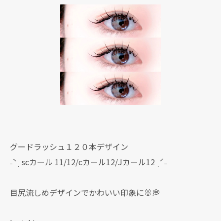
グードラッシュ１２０本デザイン
˗ˋˏ scカール 11/12/cカール12/Jカール12 ˎˊ˗
目尻流しめデザインでかわいい印象に🐰💭