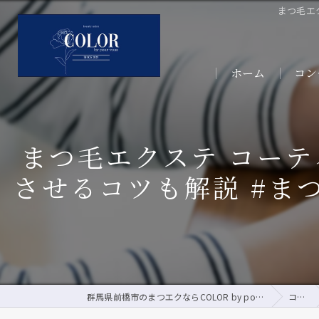
まつ毛エ
ホーム
コン
サー
まつ毛エクステ コー
させるコツも解説 #ま
群馬県前橋市のまつエクならCOLOR by pour vous
コラム