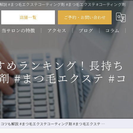
説 #まつ毛エクステコーティング剤 #まつ毛エクステ #コーティング剤
店舗一覧
ご予約・お問い合わせ
当サロンの特徴
アクセス
ブログ
コラム
パーマ
COLOR by pour vous 前橋店
すめランキング！長持ち
フラットラッシュ
COLOR by pour vous 桐生店
 #まつ毛エクステ #コ
ボリュームラッシュ
デザイン
フェイシャル
 #まつ毛エクステコーティング剤 #まつ毛エクステ #コーティング剤