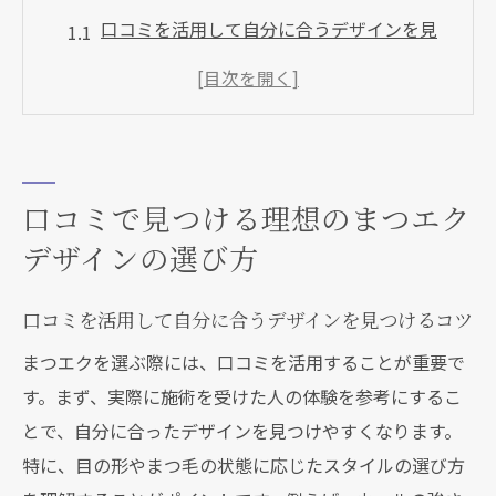
口コミを活用して自分に合うデザインを見
つけるコツ
口コミから読み取る人気のまつエクスタイ
ル
自分の目元に合うデザイン選びのための口
コミ分析
口コミで見つける理想のまつエク
口コミを活かしたまつエクデザインの決定
デザインの選び方
プロセス
口コミを活用して自分に合うデザインを見つけるコツ
まつエクデザイン選びに役立つ口コミの見
方
まつエクを選ぶ際には、口コミを活用することが重要で
口コミから理想のデザインを導き出す方法
す。まず、実際に施術を受けた人の体験を参考にするこ
とで、自分に合ったデザインを見つけやすくなります。
まつエク選びに役立つ口コミ情報の活用術
特に、目の形やまつ毛の状態に応じたスタイルの選び方
信頼できる口コミ情報を見極めるポイント