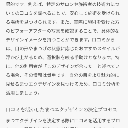
技術力の高い施術者を口コミで見つける方
果的です。例えば、特定のサロンや施術者の技術力につ
法
いての口コミを調べることで、安心して施術を受けられ
る場所を見つけられます。また、実際に施術を受けた方
口コミを活用して施術者のスキルを確認す
のビフォーアフターの写真を確認することで、具体的な
る
デザインイメージを持つことができます。口コミから
施術者の技術力を口コミで検証するテクニ
は、目の形やまつげの状態に応じたおすすめスタイルが
ック
浮かび上がるため、選択肢を絞る手助けとなります。特
技術力の差を口コミから読み取るコツ
に、他の利用者が「このデザインが合った」と述べてい
口コミで優れた技術を持つ施術者を選ぶ方
る場合、その情報は貴重です。自分の目をより魅力的に
法
見せるまつエクデザインを見つけるため、口コミ分析を
実際の体験談から学ぶまつエクデザイン選びの
活用しましょう。
ポイント
体験談を通じて得られるまつエク選びの知
口コミを活かしたまつエクデザインの決定プロセス
識
まつエクデザインを決定する際に口コミを活用するプロ
利用者の声から学ぶ失敗しないデザイン選