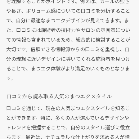
を理解することがポイントです。例えば、カールの強さ
口コミサイトを活用したサロン選びのテク
や長さ、ボリューム感についての口コミを分析すること
ニック
で、自分に最適なまつエクデザインが見えてきます。ま
実際の利用者からのフィードバックを取り
た、口コミには施術者の技術力やサロンの雰囲気につい
入れる方法
ての情報も含まれているため、総合的に検討することが
口コミを利用したまつエクサロンの比較方
大切です。信頼できる情報源からの口コミを重視し、自
法
分の理想に近いデザインに導いてくれる施術者を見つけ
失敗しないための口コミ情報の正しい読み
ることで、まつエク体験がより満足のいくものとなりま
方
す。
口コミ情報を最大限に活用するためのステ
ップ
口コミから読み取る人気のまつエクスタイル
トレンドを抑えたまつエクデザインの口コミチ
口コミを通じて、現在の人気まつエクスタイルを知るこ
ェック法
とができます。特に、多くの人が選んでいるデザインや
最新トレンドを把握するための口コミ検索
トレンドを把握することで、自分のスタイル選びに役立
術
ちます。最近は、ナチュラルな仕上がりを求める人が増