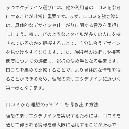
ツ
まつエクデザイン選びには、他の利用者の口コミを参考
口コミで見る施術後のビジュアルチェック
にすることが非常に重要です。まず、口コミを読む際に
法
は、具体的なデザインや仕上がりに関する言及を重視し
まつエクの仕上がりを口コミ写真で評価す
ましょう。特に、どのようなスタイルが多くの人に支持
る
されているのかを把握することで、自分に合うデザイン
仕上がりイメージを写真で確認する重要性
を見つけやすくなります。また、施術者の技術力や接客
口コミ写真を活用したデザイン選びのメリ
態度についての評価も、選択の決め手となる要素です。
ット
口コミを集めて比較することで、より具体的な情報を得
ることができるため、理想のまつエクデザインに近づく
まつエク口コミを通じて安心の施術者を見つけ
第一歩となります。
る方法
安心できる施術者を口コミで見つけるステ
口コミから理想のデザインを導き出す方法
ップ
理想のまつエクデザインを実現するためには、口コミを
口コミ情報を基にした施術者の選び方
通じて得られる情報を最大限に活用することが肝心で
信頼性の高い施術者を口コミから見極める