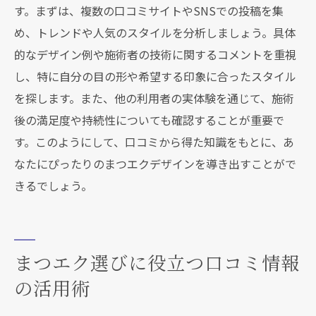
す。まずは、複数の口コミサイトやSNSでの投稿を集
口コミから安心感を得る施術者選びの方法
め、トレンドや人気のスタイルを分析しましょう。具体
安心して任せられる施術者を口コミで探す
的なデザイン例や施術者の技術に関するコメントを重視
手法
し、特に自分の目の形や希望する印象に合ったスタイル
口コミを利用して信頼できる施術者を見つ
を探します。また、他の利用者の実体験を通じて、施術
ける
後の満足度や持続性についても確認することが重要で
理想のまつエクを見つけるための口コミ活用テ
す。このようにして、口コミから得た知識をもとに、あ
クニック
なたにぴったりのまつエクデザインを導き出すことがで
口コミを最大限に活かしたデザイン選びの
きるでしょう。
技
理想のまつエクを探すための口コミ戦略
口コミを駆使した効率的なデザイン発見法
まつエク選びに役立つ口コミ情報
口コミから自分に最適なまつエクを見つけ
の活用術
る方法