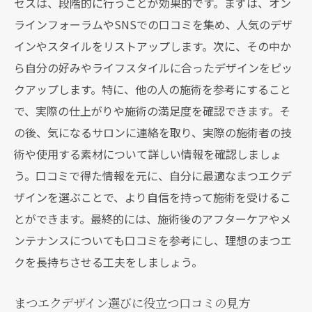
セスは、段階的に行うことが効果的です。まずは、オン
び
ラインフォーラムやSNSでの口コミを集め、人気のデザ
実際の体験談を参考にしたデザイン選びの
インやスタイルをリストアップします。次に、その中か
アプローチ
ら自分の好みやライフスタイルに合ったデザインをピッ
体験談に基づくまつエク選びのヒント
クアップします。特に、他の人の施術を参考にすること
で、実際の仕上がりや施術の満足度を確認できます。そ
まつエクデザイン選びに役立つ体験談の読
の後、気になるサロンに連絡を取り、実際の施術者の技
み方
術や使用する素材について詳しい情報を確認しましょ
実際の声を活かしたまつエクデザインの選
う。口コミで得た情報を元に、自分に最適なまつエクデ
定法
ザインを選ぶことで、より自信を持って施術を受けるこ
まつエクの仕上がり写真を口コミで確認するメ
とができます。最終的には、施術後のアフターケアやメ
リット
ンテナンスについても口コミを参考にし、理想のまつエ
口コミ写真で仕上がりを視覚的に確認する
クを長持ちさせる工夫をしましょう。
方法
仕上がり写真を通じて期待値を設定するコ
まつエクデザイン選びに役立つ口コミの見方