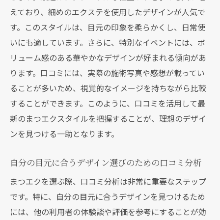
えており、細めのエクステを使用したデザインが人気で
トレンドデザインの選び方に役立つ口コミ
す。このスタイルは、目元の印象を柔らかくし、日常使
情報
いにも適しています。さらに、特別なイベントには、ボ
口コミを通じた流行のまつエクデザインの
リューム感のある華やかなデザインが好まれる傾向があ
発見法
ります。口コミには、実際の施術写真や感想が載ってい
トレンドに敏感な口コミ情報を収集する方
ることが多いため、視覚的なイメージを持ちながら比較
法
することができます。このように、口コミを活用して最
口コミで見る人気のまつエクトレンド
新のまつエクスタイルを把握することが、理想のデザイ
トレンドデザインを追い求める際の口コミ
ンを見つける一助となります。
活用法
口コミを活用してまつエク施術者の技術力を見
自分の目元に合うデザイン選びのための口コミ分析
極める
まつエクを選ぶ際、口コミ分析は非常に重要なステップ
口コミから分かる施術者の技術レベルの判
です。特に、自分の目元に合うデザインを見つけるため
断基準
には、他の利用者の体験談や評価を参考にすることが効