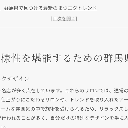
群馬県で見つける最新のまつエクトレンド
個性を引き出すまつエクデザインの選び方
専門性の高い施術者がいるサロンの魅力
まつエクデザインで自分らしさを表現する方法
プライベート感を大切にした群馬のサロン紹介
多様性を堪能するための群馬
馬県でまつエクを楽しむための初心者ガイドとおすすめ施
初めてのまつエク！群馬県での選び方ガイド
エクデザイン
初心者でも安心のまつエク施術プロセス
まつエクの種類と特徴を知ろう
た名店が多く点在しています。これらのサロンでは、通常
な仕上がりにこだわるサロンや、トレンドを取り入れたア
群馬で受けるおすすめのまつエク施術
ホームな雰囲気の中で施術を受けられるため、リラックス
サロン選びの決め手になるポイント
が行われることが多く、自分だけの特別なデザインを手に
初心者に優しいサロンの見つけ方
さい。