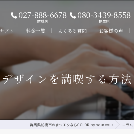
027-888-6678
080-3439-8558
前橋店
桐生店
セプト
料金一覧
よくある質問
お客様の声
ビス
クデザインを満喫する方法
群馬県前橋市のまつエクならCOLOR by pour vous
コラム