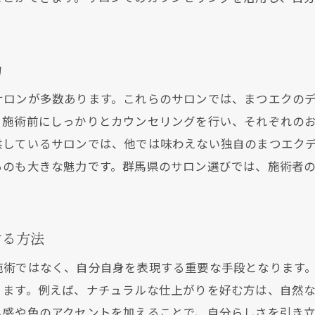
アフターケアにおすすめのアイテム
コミで選ぶ群馬県のまつエクサロン人気ランキング
力
口コミ評価で選ぶ理由とメリット
評価が高いサロンの共通点とは
サロンが多数あります。これらのサロンでは、まつエクの
、施術前にしっかりとカウンセリングを行い、それぞれの
実際の口コミから見るサロンの魅力
供しているサロンでは、他では味わえない独自のまつエク
お客様満足度が高いサロンの特長
るのも大きな魅力です。群馬県のサロン選びでは、施術者
体験談から見えるサロン選びのヒント
。
人気サロンに通うための予約のコツ
新トレンドを取り入れたまつエクデザインの選び方＠群馬
する方法
最新トレンドを取り入れたデザイン例
施術ではなく、自分自身を表現する重要な手段となります
群馬で人気のトレンドデザインとは
ります。例えば、ナチュラルな仕上がりを好む方は、自然
トレンドデザインを取り入れるためのポイント
ム感や色のアクセントを加えることで、自分らしさを引き