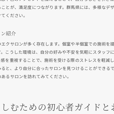
自分に合ったトレンドデザインの見つけ方
ることが、満足度につながります。群馬県には、多様なデ
トレンドを長持ちさせるコツ
けてください。
サロンで相談できるトレンドデザイン
馬県でまつエクをするなら知っておきたい重要なポイント
ロン紹介
サロン選びの基準と注意点
つエクサロンが多く存在します。個室や半個室での施術を
まつエク前に知っておくべき基礎知識
す。こうした環境は、自分の好みや不安を気軽にスタッフ
施術当日の流れと準備
ト感を重視することで、施術を受ける際のストレスを軽減
予算に合ったサロンを見つける方法
みると、より自分に合ったサロンを見つけることができる
のあるサロンを訪れてみてください。
安全な施術を受けるための注意点
群馬県でまつエクを受ける際のよくある疑問
つエク体験談から学ぶ最適なサロン選びのコツ＠群馬県
楽しむための初心者ガイドと
体験談から得るサロン選びのヒント
実際に通った人の声を基にした選び方