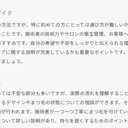
サロンに求める条件を整理しよう
ガイド
体験談に基づく失敗しないサロン選び
い方法ですが、特に初めての方にとっては選び方が難しい
実際の施術例から学ぶデザイン選び
ることです。施術者の技術力やサロンの衛生管理、お客様
まつエク初心者が知っておくべき体験談
おすすめです。自分の希望や不安をしっかりと伝えられる
ケアに関する説明が充実しているかも重要なポイントです
びましょう。
ス
っては不安な部分も多いですが、実際の流れを理解するこ
するデザインやまつ毛の状態についての相談ができます。
術が行われます。施術者が一つ一つ丁寧にまつ毛を付けて
について詳しい説明があり、持ちを良くするためのポイント