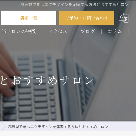
群馬県でまつエクデザインを満喫する方法とおすすめサロン
店舗一覧
ご予約・お問い合わせ
当サロンの特徴
アクセス
ブログ
コラム
パーマ
COLOR by pour vous 前橋店
フラットラッシュ
COLOR by pour vous 桐生店
とおすすめサロン
ボリュームラッシュ
デザイン
フェイシャル
群馬県でまつエクデザインを満喫する方法とおすすめサロン