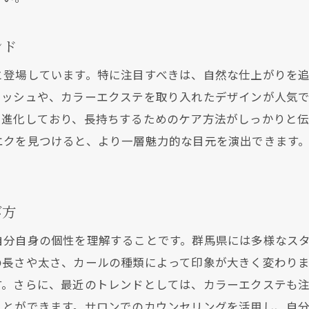
つエクで理想の目元に！群馬県の高評価サロンを探す方法
口コミを活用したサロン選びのコツ
ンド
高評価サロンの見分け方と選び方
と登場しています。特に注目すべきは、自然な仕上がりを
施術者の技術力がわかるポイント
ラッシュや、カラーエクステを取り入れたデザインが人気
理想の目元を実現するデザイン例
も進化しており、長持ちするためのケア方法がしっかりと伝
実際に通った人の声を参考にしよう
エクを見つけると、より一層魅力的な目元を演出できます
群馬の人気サロンで理想のまつエクを手に入れる
つエクの持続性を高めるアフターケアの秘訣を群馬県で学
まつエクを長持ちさせるための基本ケア
び方
プロが教えるアフターケアのポイント
自分自身の個性を理解することです。群馬県には多様なス
群馬県のサロンで学べるセルフケア方法
の長さや太さ、カールの種類によって印象が大きく変わり
トラブルを防ぐための注意点
す。さらに、最近のトレンドとしては、カラーエクステも
持ちを良くするための生活習慣のコツ
ことができます。サロンでのカウンセリングを活用し、自