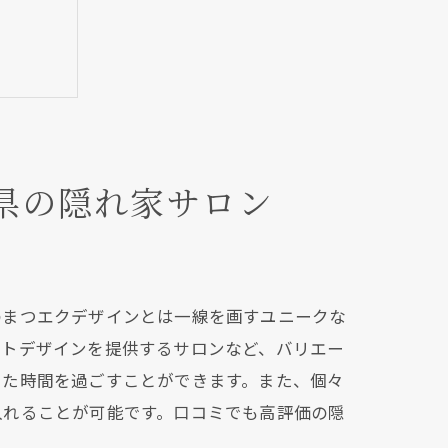
県の隠れ家サロン
術
のまつエクデザインとは一線を画すユニークな
ートデザインを提供するサロンなど、バリエー
した時間を過ごすことができます。また、個々
入れることが可能です。口コミでも高評価の隠